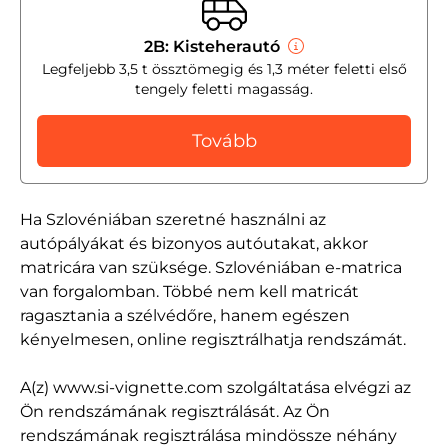
2B: Kisteherautó
Legfeljebb 3,5 t össztömegig és 1,3 méter feletti első
tengely feletti magasság.
Tovább
Ha Szlovéniában szeretné használni az
autópályákat és bizonyos autóutakat, akkor
matricára van szüksége. Szlovéniában e-matrica
van forgalomban. Többé nem kell matricát
ragasztania a szélvédőre, hanem egészen
kényelmesen, online regisztrálhatja rendszámát.
A(z) www.si-vignette.com szolgáltatása elvégzi az
Ön rendszámának regisztrálását. Az Ön
rendszámának regisztrálása mindössze néhány