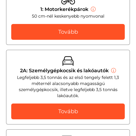
1: Motorkerékpárok
50 cm-nél keskenyebb nyomvonal
Tovább
2A: Személygépkocsik és lakóautók
Legfeljebb 3,5 tonnás és az első tengely felett 1,3
méternél alacsonyabb magasságú
személygépkocsik, illetve legfeljebb 3,5 tonnás
lakóautók.
Tovább