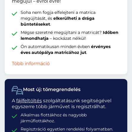
megújul – évről évre!
Soha nem fogja elfelejteni a matrica
megújítását, és
elkerülheti a drága
büntetéseket
.
Mégse szeretné megújítani a matricát?
Időben
lemondhatja
– kockázat nélkül!
Ön automatikusan minden évben
érvényes
éves autópálya matricához jut
.
Több információ
Most új: tömegrendelés
A
fájlfeltöltés
szolgáltatásunk segítségével
egyszerre több járművet is regisztrálhat.
Alkalmas flottákhoz és nagyobb
járműflottákhoz.
Regisztráció egyetlen rendelési folyamatban.