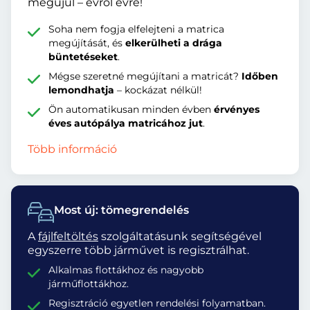
megújul – évről évre!
Soha nem fogja elfelejteni a matrica
megújítását, és
elkerülheti a drága
büntetéseket
.
Mégse szeretné megújítani a matricát?
Időben
lemondhatja
– kockázat nélkül!
Ön automatikusan minden évben
érvényes
éves autópálya matricához jut
.
Több információ
Most új: tömegrendelés
A
fájlfeltöltés
szolgáltatásunk segítségével
egyszerre több járművet is regisztrálhat.
Alkalmas flottákhoz és nagyobb
járműflottákhoz.
Regisztráció egyetlen rendelési folyamatban.