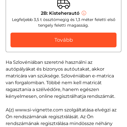
2B: Kisteherautó
Legfeljebb 3,5 t össztömegig és 1,3 méter feletti első
tengely feletti magasság.
Tovább
Ha Szlovéniában szeretné használni az
autópályákat és bizonyos autóutakat, akkor
matricára van szüksége. Szlovéniában e-matrica
van forgalomban. Többé nem kell matricát
ragasztania a szélvédőre, hanem egészen
kényelmesen, online regisztrálhatja rendszámát.
A(z) www.si-vignette.com szolgáltatása elvégzi az
Ön rendszámának regisztrálását. Az Ön
rendszámának regisztrálása mindössze néhány