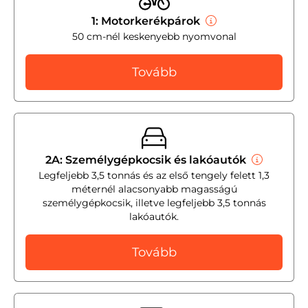
1: Motorkerékpárok
50 cm-nél keskenyebb nyomvonal
Tovább
2A: Személygépkocsik és lakóautók
Legfeljebb 3,5 tonnás és az első tengely felett 1,3
méternél alacsonyabb magasságú
személygépkocsik, illetve legfeljebb 3,5 tonnás
lakóautók.
Tovább