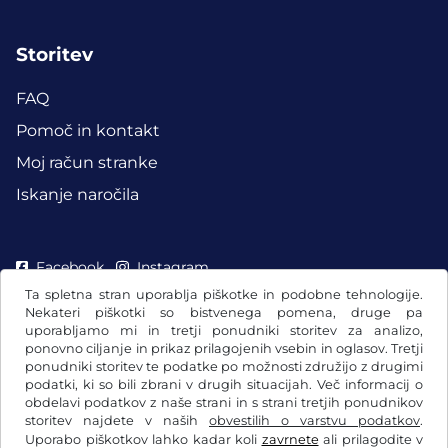
Storitev
FAQ
Pomoč in kontakt
Moj račun stranke
Iskanje naročila
Facebook
Instagram
Ta spletna stran uporablja piškotke in podobne tehnologije.
Nekateri piškotki so bistvenega pomena, druge pa
uporabljamo mi in tretji ponudniki storitev za analizo,
ponovno ciljanje in prikaz prilagojenih vsebin in oglasov. Tretji
ponudniki storitev te podatke po možnosti združijo z drugimi
podatki, ki so bili zbrani v drugih situacijah. Več informacij o
obdelavi podatkov z naše strani in s strani tretjih ponudnikov
storitev najdete v naših
obvestilih o varstvu podatkov
.
Uporabo piškotkov lahko kadar koli
zavrnete
ali prilagodite v