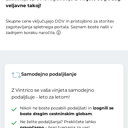
veljavne takoj!
Skupne cene vključujejo DDV in pristojbino za storitev
zagotavljanja spletnega portala. Seznam boste našli v
zadnjem koraku naročila.
Samodejno podaljšanje
Z Vintrico se vaša vinjeta samodejno
podaljšuje - leto za letom!
Nikoli ne boste pozabili podaljšati in
izognili se
boste dragim cestninskim globam
.
Ne želite podaljšanja? Prekličete lahko
pravočasno
– brez tveganja za vas!