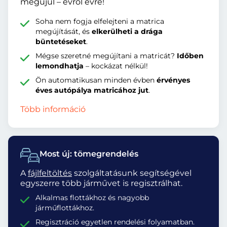
megújul – évről évre!
Soha nem fogja elfelejteni a matrica
megújítását, és
elkerülheti a drága
büntetéseket
.
Mégse szeretné megújítani a matricát?
Időben
lemondhatja
– kockázat nélkül!
Ön automatikusan minden évben
érvényes
éves autópálya matricához jut
.
Több információ
Most új: tömegrendelés
A
fájlfeltöltés
szolgáltatásunk segítségével
egyszerre több járművet is regisztrálhat.
Alkalmas flottákhoz és nagyobb
járműflottákhoz.
Regisztráció egyetlen rendelési folyamatban.