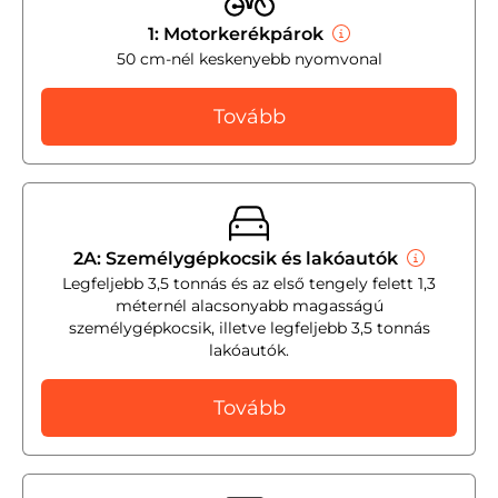
1: Motorkerékpárok
50 cm-nél keskenyebb nyomvonal
Tovább
2A: Személygépkocsik és lakóautók
Legfeljebb 3,5 tonnás és az első tengely felett 1,3
méternél alacsonyabb magasságú
személygépkocsik, illetve legfeljebb 3,5 tonnás
lakóautók.
Tovább