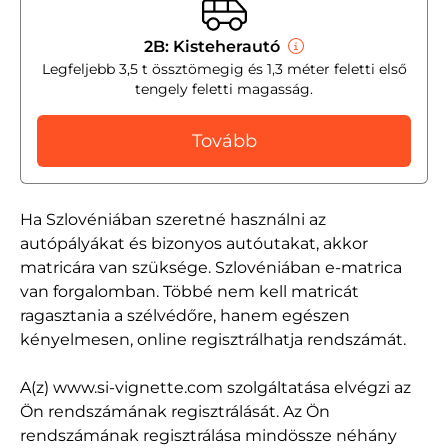
2B: Kisteherautó
Legfeljebb 3,5 t össztömegig és 1,3 méter feletti első
tengely feletti magasság.
Tovább
Ha Szlovéniában szeretné használni az
autópályákat és bizonyos autóutakat, akkor
matricára van szüksége. Szlovéniában e-matrica
van forgalomban. Többé nem kell matricát
ragasztania a szélvédőre, hanem egészen
kényelmesen, online regisztrálhatja rendszámát.
A(z) www.si-vignette.com szolgáltatása elvégzi az
Ön rendszámának regisztrálását. Az Ön
rendszámának regisztrálása mindössze néhány