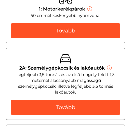
1: Motorkerékpárok
50 cm-nél keskenyebb nyomvonal
Tovább
2A: Személygépkocsik és lakóautók
Legfeljebb 3,5 tonnás és az első tengely felett 1,3
méternél alacsonyabb magasságú
személygépkocsik, illetve legfeljebb 3,5 tonnás
lakóautók.
Tovább