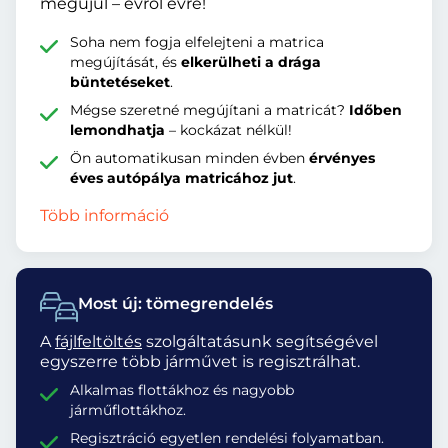
megújul – évről évre!
Soha nem fogja elfelejteni a matrica
megújítását, és
elkerülheti a drága
büntetéseket
.
Mégse szeretné megújítani a matricát?
Időben
lemondhatja
– kockázat nélkül!
Ön automatikusan minden évben
érvényes
éves autópálya matricához jut
.
Több információ
Most új: tömegrendelés
A
fájlfeltöltés
szolgáltatásunk segítségével
egyszerre több járművet is regisztrálhat.
Alkalmas flottákhoz és nagyobb
járműflottákhoz.
Regisztráció egyetlen rendelési folyamatban.