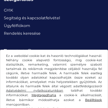
GYIK
Segítség és kapcsolatfelvétel
Ügyfélfiókom
Rendelés keresése
Facebook
Instagram
Ez a weboldal cookie-kat és hasonló technológiákat használ.
Néhány cookie alapvető fontosságú, míg cookie-kat
statisztikák, remarketing, valamint személyre szabott
tartalmak és reklámok megjelenítése céljából használja fel
cégünk, illetve harmadik felek. A harmadik felek esetleg
további olyan adatokkal kapcsolhatják össze ezeket az
információkat, amelyeket más helyzetekben gyűjtöttek. Az
általunk és harmadik felek által végzett adatfeldolgozásról
Adatvédelmi nyilatkozatunkban
találhat további
információkat.
Megtagadhatja
a cookie-k alkalmazását,
illetve bármikor módosíthatja azokat a
Beállítások
Általános szerződési feltételek/elállási jog
menüpontban.