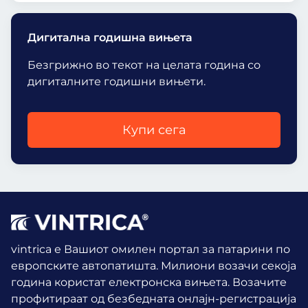
Дигитална годишна вињета
Безгрижно во текот на целата година со
дигиталните годишни вињети.
Купи сега
vintrica е Вашиот омилен портал за патарини по
европските автопатишта. Милиони возачи секоја
година користат електронска вињета.
Возачите
профитираат од безбедната онлајн-регистрација