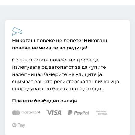
Никогаш повеќе не лепете! Никогаш
повеќе не чекајте во редица!
Со е-вињетата повеќе не треба да
излегувате од автопатот за да купите
налепница. Камерите на улиците ја
снимаат вашата регистарска табличка и ја
споредуваат со базата на податоци.
Платете безбедно онлајн