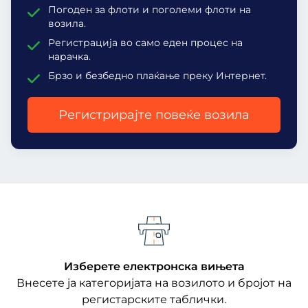
Погоден за флоти и поголеми флоти на
возила.
Регистрација во само еден процес на
нарачка.
Брзо и безбедно плаќање преку Интернет.
Регистрирајте повеќе возила
Изберете електронска вињета
Внесете ја категоријата на возилото и бројот на
регистарските таблички.