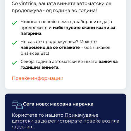
Со vintrica, вашата вињета автоматски се
продолжува - од година во година!
Никогаш повеќе нема да заборавите да ја
продолжите и
избегнувате скапи казни за
патарина
.
Не сакате продолжување? Можете
навремено да се откажете
– без никаков
ризик за Вас!
Секоја година автоматски ќе имате
важечка
годишна вињета
.
Повеќе информации
Сега ново: масовна нарачка
Користете го нашето
Прикачување
датотеки
за да регистрирате повеќе возила
одеднаш.