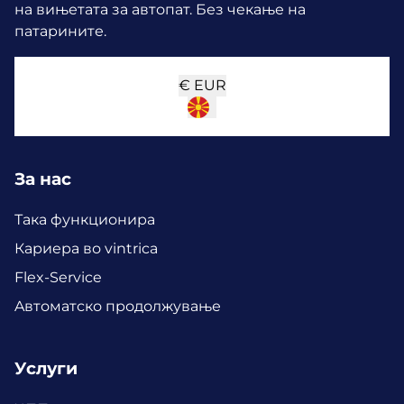
на вињетата за автопат. Без чекање на
патарините.
€
EUR
За нас
Така функционира
Кариера во vintrica
Flex-Service
Aвтоматско продолжување
Услуги