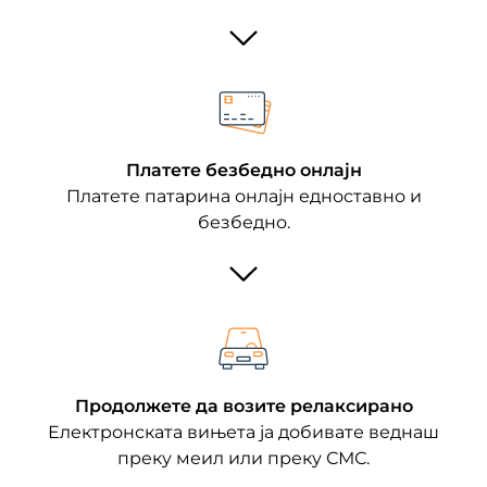
Платете безбедно онлајн
Платете патарина онлајн едноставно и
безбедно.
Продолжете да возите релаксирано
Електронската вињета ја добивате веднаш
преку меил или преку СМС.