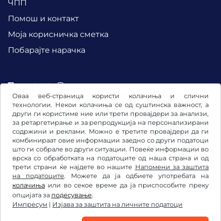
ЧПП
Помош и контакт
Mоја корисничка сметка
Побарајте нарачка
Facebook
Instagram
Оваа веб-страница користи колачиња и слични
технологии. Некои колачиња се од суштинска важност, а
други ги користиме ние или трети провајдери за анализи,
за ретаргетирање и за репродукција на персонализирани
содржини и реклами. Можно е третите провајдери да ги
комбинираат овие информации заедно со други податоци
што ги собрале во други ситуации. Повеќе информации во
врска со обработката на податоците од наша страна и од
трети страни ќе најдете во нашите
Напомени за заштита
на податоците
. Можете да ја одбиете употребата на
колачиња
или во секое време да ја приспособите преку
Општи услови и правила / Право на откажување
опцијата за
подесување
.
Импресум
|
Изјава за заштита на личните податоци
Изјава за заштита на личните податоци