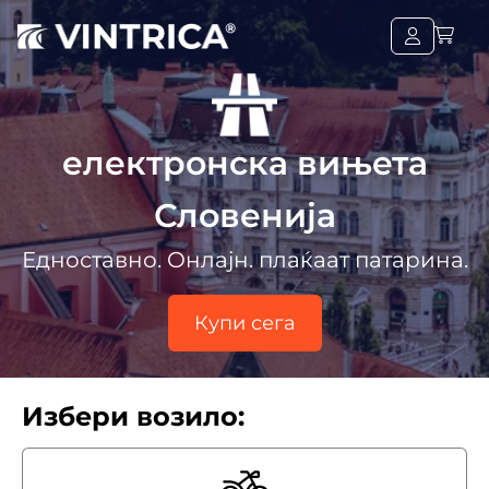
електронска вињета
Словенија
Едноставно. Oнлајн. плаќаат патарина.
Купи сега
Избери возило: