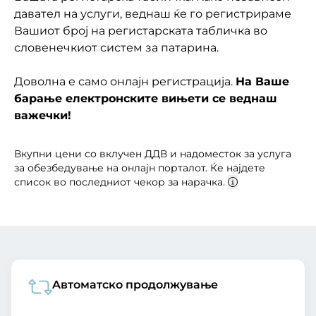
давател на услуги, веднаш ќе го регистрираме
Вашиот број на регистарската табличка во
словенечкиот систем за патарина.
Доволна е само онлајн регистрација.
На Ваше
барање електронските вињети се веднаш
важечки!
Вкупни цени со вклучен ДДВ и надоместок за услуга
за обезбедување на онлајн порталот. Ќе најдете
список во последниот чекор за нарачка.
Aвтоматско продолжување