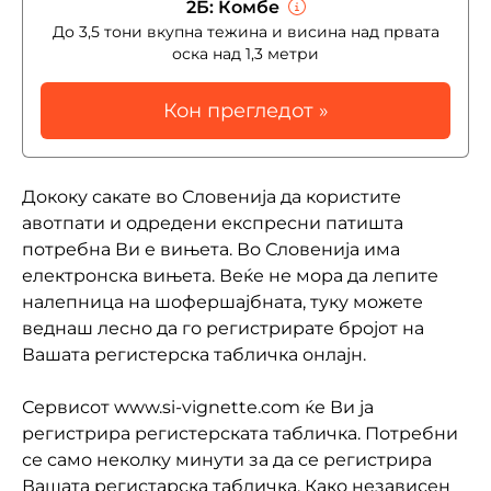
2Б: Комбе
До 3,5 тони вкупна тежина и висина над првата
оска над 1,3 метри
Кон прегледот »
Дококу сакате во Словенија да користите
авотпати и одредени експресни патишта
потребна Ви е вињета. Во Словенија има
електронска вињета. Веќе не мора да лепите
налепница на шофершајбната, туку можете
веднаш лесно да го регистрирате бројот на
Вашата регистерска табличка онлајн.
Сервисот www.si-vignette.com ќе Ви ја
регистрира регистерската табличка. Потребни
се само неколку минути за да се регистрира
Вашата регистарска табличка. Како независен