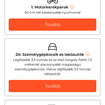
1: Motorkerékpárok
50 cm-nél keskenyebb nyomvonal
Tovább
2A: Személygépkocsik és lakóautók
Legfeljebb 3,5 tonnás és az első tengely felett 1,3
méternél alacsonyabb magasságú
személygépkocsik, illetve legfeljebb 3,5 tonnás
lakóautók.
Tovább