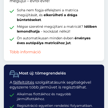
megújul – évről évre!
Soha nem fogja elfelejteni a matrica
megújítását, és
elkerülheti a drága
büntetéseket
.
Mégse szeretné megújítani a matricát?
Időben
lemondhatja
– kockázat nélkül!
Ön automatikusan minden évben
érvényes
éves autópálya matricához jut
.
Több információ
Most új: tömegrendelés
A
fájlfeltöltés
szolgáltatásunk segítségével
egyszerre több járművet is regisztrálhat.
Alkalmas flottákhoz és nagyobb
járműflottákhoz.
Regisztráció egyetlen rendelési folyamatban.