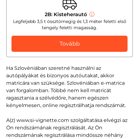
2B: Kisteherautó
Legfeljebb 3,5 t össztömegig és 1,3 méter feletti első
tengely feletti magasság.
Tovább
Ha Szlovéniában szeretné használni az
autópályákat és bizonyos autóutakat, akkor
matricára van szüksége. Szlovéniában e-matrica
van forgalomban. Többé nem kell matricát
ragasztania a szélvédőre, hanem egészen
kényelmesen, online regisztrálhatja rendszámát.
A(z) www.si-vignette.com szolgáltatása elvégzi az
Ön rendszámának regisztrálását. Az Ön
rendszámának regisztrálása mindössze néhány