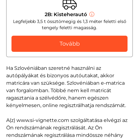
2B: Kisteherautó
Legfeljebb 3,5 t össztömegig és 1,3 méter feletti első
tengely feletti magasság.
Tovább
Ha Szlovéniában szeretné használni az
autópályákat és bizonyos autóutakat, akkor
matricára van szüksége. Szlovéniában e-matrica
van forgalomban. Többé nem kell matricát
ragasztania a szélvédőre, hanem egészen
kényelmesen, online regisztrálhatja rendszámát.
A(z) www.si-vignette.com szolgáltatása elvégzi az
Ön rendszámának regisztrálását. Az Ön
rendszámának regisztrálása mindössze néhány