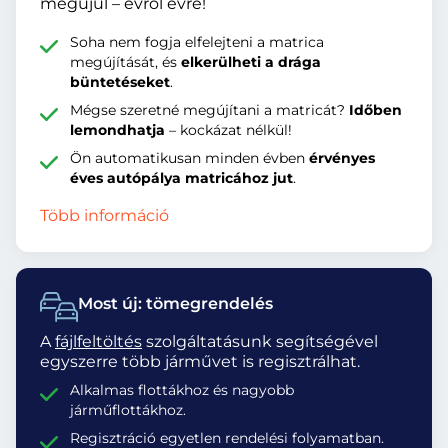
megújul – évről évre!
Soha nem fogja elfelejteni a matrica
megújítását, és
elkerülheti a drága
büntetéseket
.
Mégse szeretné megújítani a matricát?
Időben
lemondhatja
– kockázat nélkül!
Ön automatikusan minden évben
érvényes
éves autópálya matricához jut
.
Több információ
Most új: tömegrendelés
A
fájlfeltöltés
szolgáltatásunk segítségével
egyszerre több járművet is regisztrálhat.
Alkalmas flottákhoz és nagyobb
járműflottákhoz.
Regisztráció egyetlen rendelési folyamatban.