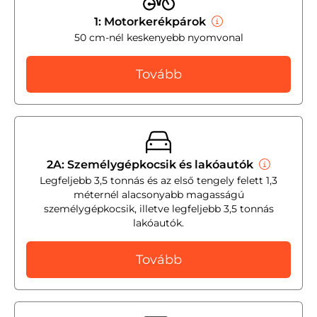
1: Motorkerékpárok
50 cm-nél keskenyebb nyomvonal
Tovább
2A: Személygépkocsik és lakóautók
Legfeljebb 3,5 tonnás és az első tengely felett 1,3
méternél alacsonyabb magasságú
személygépkocsik, illetve legfeljebb 3,5 tonnás
lakóautók.
Tovább