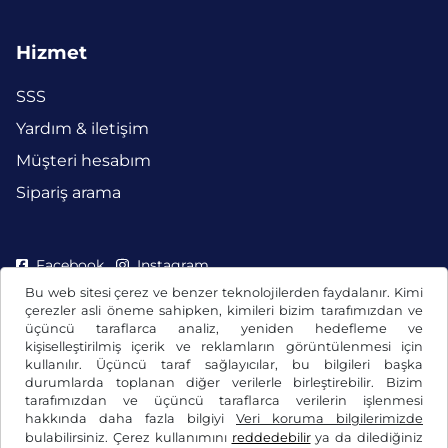
Hizmet
SSS
Yardım & iletişim
Müşteri hesabım
Sipariş arama
Facebook
Instagram
Bu web sitesi çerez ve benzer teknolojilerden faydalanır. Kimi
çerezler asli öneme sahipken, kimileri bizim tarafımızdan ve
üçüncü taraflarca analiz, yeniden hedefleme ve
kişiselleştirilmiş içerik ve reklamların görüntülenmesi için
kullanılır. Üçüncü taraf sağlayıcılar, bu bilgileri başka
durumlarda toplanan diğer verilerle birleştirebilir. Bizim
tarafımızdan ve üçüncü taraflarca verilerin işlenmesi
hakkında daha fazla bilgiyi
Veri koruma bilgilerimizde
bulabilirsiniz. Çerez kullanımını
reddedebilir
ya da dilediğiniz