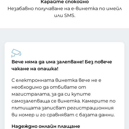
Карайте спокойно
Незабавно получаване на е-винетка по имейл
или SMS.
Вече няма да има залепване! Без повече
чакане на опашка!
С електронната винетка вече не е
необходимо да отбивате от
магистралата, за да си купите
самозалепваща се винетка. Камерите по
пътищата записват регистрационния
ви номер и го сравняват с базата данни.
Надеждно онлайн плащане