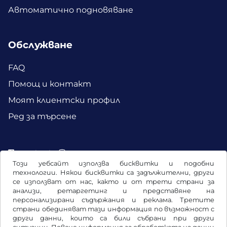
Автоматично подновяване
Обслужване
FAQ
Помощ и контакт
Моят клиентски профил
Ред за търсене
Facebook
Instagram
Този уебсайт използва бисквитки и подобни
технологии. Някои бисквитки са задължителни, други
се използват от нас, както и от трети страни за
анализи, ретаргетинг и представяне на
персонализирани съдържания и реклама. Третите
страни обединяват тази информация по възможност с
други данни, които са били събрани при други