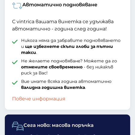
Автоматично подновяване
С vintrica вашата винетка се удължава
автоматично - година след година!
Никога няма да забравите подновяването
и
ще избегнете скъпи глоби за пътни
такси
.
Не желаете подновяване? Можете да го
отмените своевременно
- без никакъв
риск за Вас!
Вие имате всяка година автоматично
валидна годишна винетка
.
Повече информация
Сега ново: масова поръчка