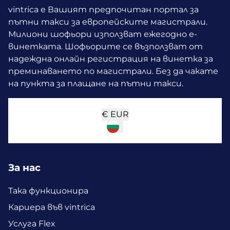
vintrica е Вашият предпочитан портал за
пътни такси за европейските магистрали.
Милиони шофьори използват ежегодно е-
винетката.
Шофьорите се възползват от
надеждна онлайн регистрация на винетка за
преминаването по магистрали. Без да чакате
на пункта за плащане на пътни такси.
€
EUR
За нас
Така функционира
Кариера във vintrica
Услуга Flex