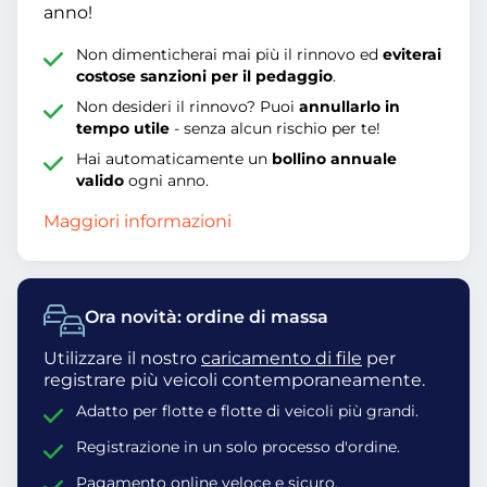
anno!
Non dimenticherai mai più il rinnovo ed
eviterai
costose sanzioni per il pedaggio
.
Non desideri il rinnovo? Puoi
annullarlo in
tempo utile
- senza alcun rischio per te!
Hai automaticamente un
bollino annuale
valido
ogni anno.
Maggiori informazioni
Ora novità: ordine di massa
Utilizzare il nostro
caricamento di file
per
registrare più veicoli contemporaneamente.
Adatto per flotte e flotte di veicoli più grandi.
Registrazione in un solo processo d'ordine.
Pagamento online veloce e sicuro.