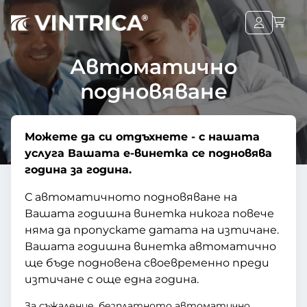
Автоматично
подновяване
Можете да си отдъхнете - с нашата
услуга Вашата е-винетка се подновява
година за година.
С автоматичното подновяване на
Вашата годишна винетка никога повече
няма да пропускате датата на изтичане.
Вашата годишна винетка автоматично
ще бъде подновена своевременно преди
изтичане с още една година.
За съжаление, безплатното автоматично