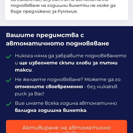
подновяване на годишни винетки не може да
бъде предложено за Румъния.
Вашите предимства с
автоматичното подновяване
Никога няма да забравите подновяването
и
ще избегнете скъпи глоби за пътни
такси
.
Не желаете подновяване? Можете да го
отмените своевременно
- без никакъв
риск за Вас!
Вие имате всяка година автоматично
валидна годишна винетка
.
Активиране на автоматично