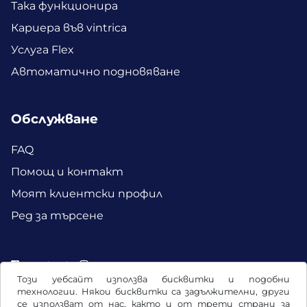
Така функционира
Кариера във vintrica
Услуга Flex
Автоматично подновяване
Обслужване
FAQ
Помощ и контакт
Моят клиентски профил
Ред за търсене
Facebook
Instagram
Този уебсайт използва бисквитки и подобни
технологии. Някои бисквитки са задължителни, други
се използват от нас, както и от трети страни за