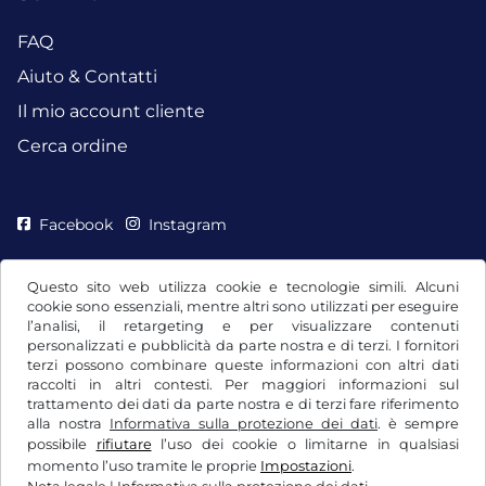
FAQ
Aiuto & Contatti
Il mio account cliente
Cerca ordine
Facebook
Instagram
Questo sito web utilizza cookie e tecnologie simili. Alcuni
cookie sono essenziali, mentre altri sono utilizzati per eseguire
l’analisi, il retargeting e per visualizzare contenuti
personalizzati e pubblicità da parte nostra e di terzi. I fornitori
terzi possono combinare queste informazioni con altri dati
raccolti in altri contesti. Per maggiori informazioni sul
trattamento dei dati da parte nostra e di terzi fare riferimento
alla nostra
Informativa sulla protezione dei dati
. è sempre
possibile
rifiutare
l’uso dei cookie o limitarne in qualsiasi
CGC / Diritto di recesso
momento l’uso tramite le proprie
Impostazioni
.