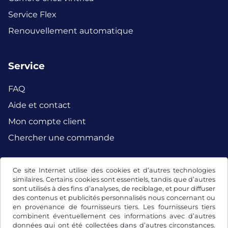
Service Flex
Renouvellement automatique
Service
FAQ
Aide et contact
Mon compte client
Chercher une commande
Ce site Internet utilise des cookies et d’autres technologies
Facebook
Instagram
similaires. Certains cookies sont essentiels, tandis que d’autres
sont utilisés à des fins d’analyses, de reciblage, et pour diffuser
des contenus et publicités personnalisés nous concernant ou
en provenance de fournisseurs tiers. Les fournisseurs tiers
combinent éventuellement ces informations avec d’autres
données qui ont été collectées dans d’autres circonstances.