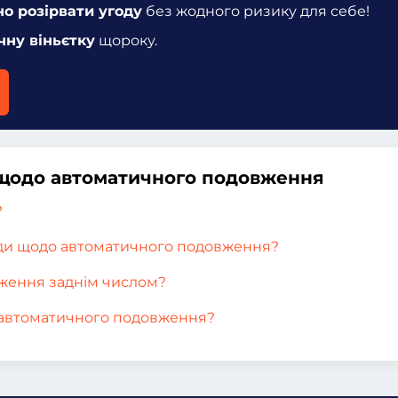
но розірвати угоду
без жодного ризику для себе!
чну віньєтку
щороку.
і щодо автоматичного подовження
?
оди щодо автоматичного подовження?
ження заднім числом?
у автоматичного подовження?