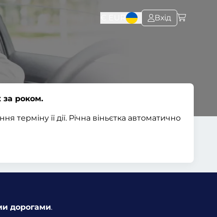
€
EUR
Вхід
 за роком.
 терміну її дії. Річна віньєтка автоматично
ми дорогами
.