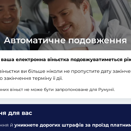
Автоматичне подовження
ваша електронна віньєтка подовжуватиметься рік
ьєтки ви більше ніколи не пропустите дату закінчення
закінчення терміну її дії.
них віньєт не може бути запропоноване для Румунії.
я для вас
ення й
уникнете дорогих штрафів за проїзд платни