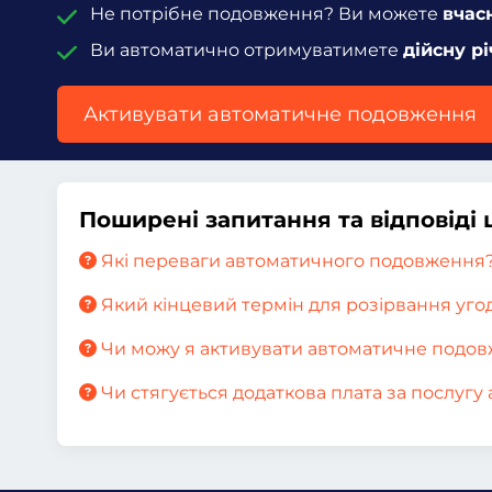
Не потрібне подовження? Ви можете
вчас
Ви автоматично отримуватимете
дійсну рі
Активувати автоматичне подовження
Поширені запитання та відповід
Які переваги автоматичного подовження
Який кінцевий термін для розірвання уг
Чи можу я активувати автоматичне подов
Чи стягується додаткова плата за послуг