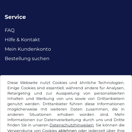
Service
FAQ
Hilfe & Kontakt
Mein Kundenkonto
Bestellung suchen
Facebook
Instagram
Diese Webseite nutzt Cookies und ähnliche Technologien.
Einige Cookies sind essentiell, während andere für Analysen,
Retargeting und zur Ausspielung von personalisierten
Inhalten und Werbung von uns sowie von Drittanbietern
genutzt werden. Drittanbieter führen diese Informationen
möglicherweise mit weiteren Daten zusammen, die in
anderen Situationen erhoben worden sind. Mehr
Informationen zur Datenverarbeitung durch uns und Dritte
finden Sie in unseren
Datenschutzhinweisen
. Sie können die
Verwendung von Cookies
ablehnen
oder jederzeit über Ihre