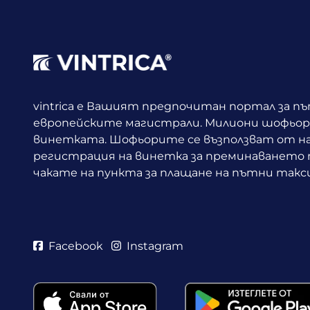
vintrica е Вашият предпочитан портал за п
европейските магистрали. Милиони шофьори
винетката.
Шофьорите се възползват от н
регистрация на винетка за преминаването п
чакате на пункта за плащане на пътни такси
Facebook
Instagram