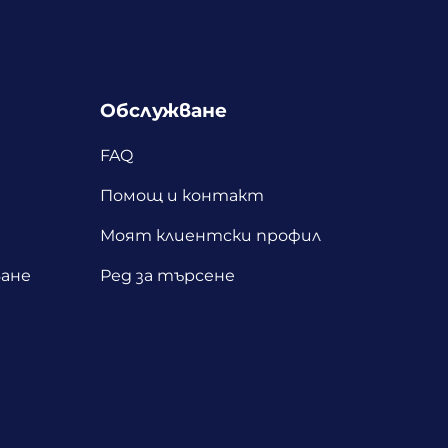
Обслужване
FAQ
Помощ и контакт
Моят клиентски профил
ане
Ред за търсене