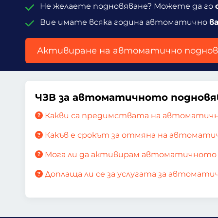
Не желаете подновяване? Можете да го
Вие имате всяка година автоматично
в
Активиране на автоматично поднов
ЧЗВ за автоматичното подновя
Какви са предимствата на автоматич
Какъв е срокът за отмяна на автомати
Мога ли да активирам автоматичното 
Доплаща ли се за услугата за автомати