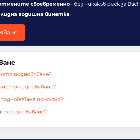
отмените своевременно
- без никакъв риск за Вас!
алидна годишна винетка
.
яване
ване
ното подновяване?
чното подновяване?
подновяване по-късно?
чно подновяване?