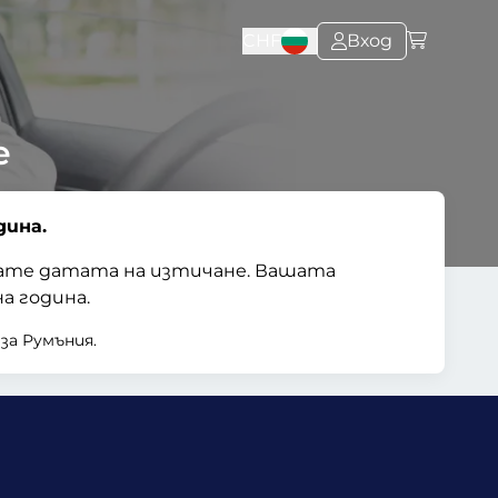
CHF
Вход
е
дина.
кате датата на изтичане. Вашата
а година.
за Румъния.