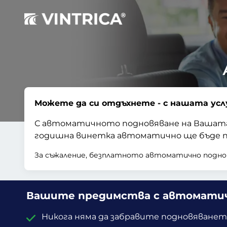
Можете да си отдъхнете - с нашата услу
С автоматичното подновяване на Вашата 
годишна винетка автоматично ще бъде по
За съжаление, безплатното автоматично поднов
Вашите предимства с автомати
Никога няма да забравите подновяванет