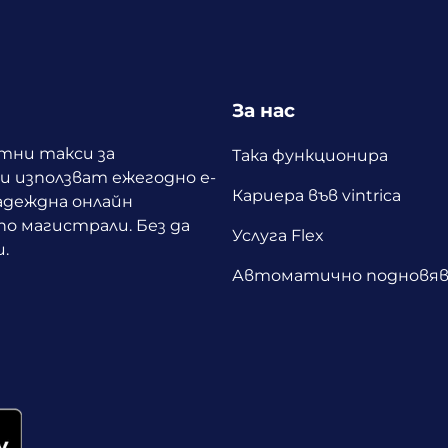
За нас
ътни такси за
Така функционира
 използват ежегодно е-
Кариера във vintrica
адеждна онлайн
о магистрали. Без да
Услуга Flex
.
Автоматично подновяв