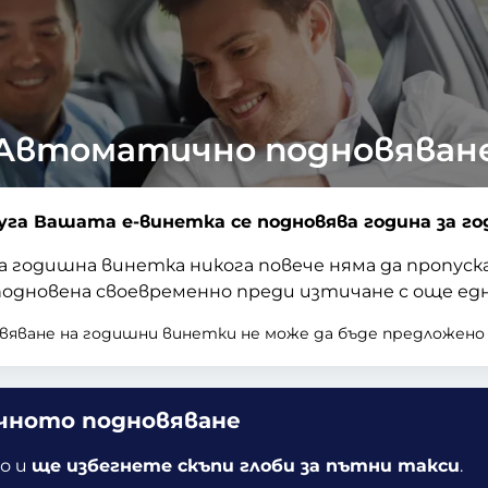
Автоматично подновяван
га Вашата е-винетка се подновява година за го
годишна винетка никога повече няма да пропус
дновена своевременно преди изтичане с още едн
яване на годишни винетки не може да бъде предложено 
чното подновяване
о и
ще избегнете скъпи глоби за пътни такси
.