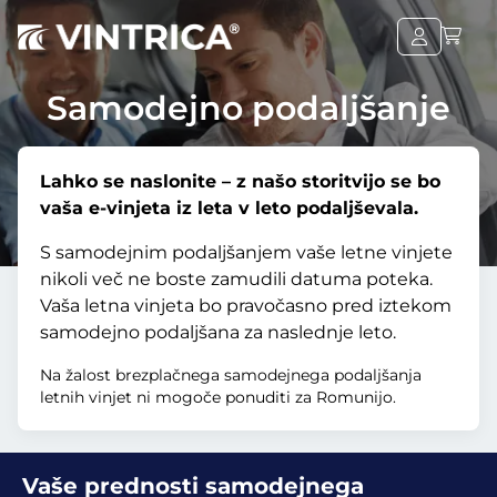
Samodejno podaljšanje
Lahko se naslonite – z našo storitvijo se bo
vaša e-vinjeta iz leta v leto podaljševala.
S samodejnim podaljšanjem vaše letne vinjete
nikoli več ne boste zamudili datuma poteka.
Vaša letna vinjeta bo pravočasno pred iztekom
samodejno podaljšana za naslednje leto.
Na žalost brezplačnega samodejnega podaljšanja
letnih vinjet ni mogoče ponuditi za Romunijo.
Vaše prednosti samodejnega