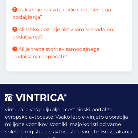
Kakšen je rok za preklic samodejnega
podaljšanja?
Ali lahko pozneje aktiviram samodejno
podaljšanje?
Ali je treba storitev samodejnega
podaljšanja doplačati?
vintrica je vaš priljubljen cestninski portal za
evropske avtoceste. Vsako leto e-vinjeto uporablja
milijone voznikov.
Vozniki imajo koristi od varne
spletne registracije avtocestne vinjete. Brez čakanja