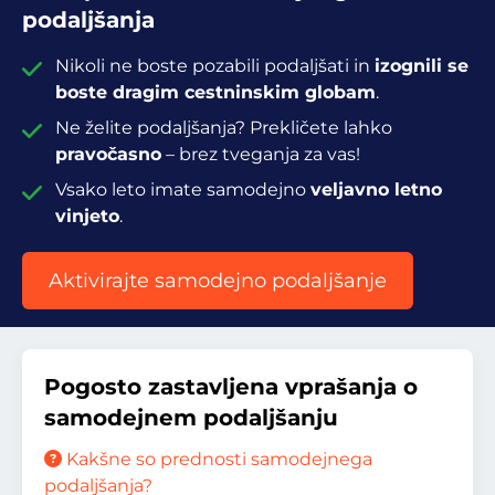
podaljšanja
Nikoli ne boste pozabili podaljšati in
izognili se
boste dragim cestninskim globam
.
Ne želite podaljšanja? Prekličete lahko
pravočasno
– brez tveganja za vas!
Vsako leto imate samodejno
veljavno letno
vinjeto
.
Aktivirajte samodejno podaljšanje
Pogosto zastavljena vprašanja o
samodejnem podaljšanju
Kakšne so prednosti samodejnega
podaljšanja?