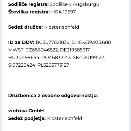
Sodišče registra:
Sodišče v Augsburgu
Številka registra:
HRA 19597
Sedež družbe:
Klosterlechfeld
ID za DDV:
BG3077821839, CHE-239.933.688
MWST, CZ686046522, DE319585617,
HU30499654, RO46832143, SK4120199127,
SI97226424, PL5263773127
Družbenica z osebno odgovornostjo:
vintrica GmbH
Sedež podjetja:
Klosterlechfeld