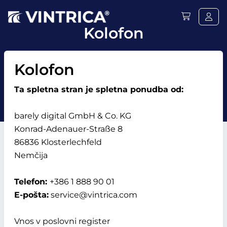
Kolofon
Kolofon
Ta spletna stran je spletna ponudba od:
barely digital GmbH & Co. KG
Konrad-Adenauer-Straße 8
86836 Klosterlechfeld
Nemčija
Telefon:
+386 1 888 90 01
E-pošta:
service@vintrica.com
Vnos v poslovni register