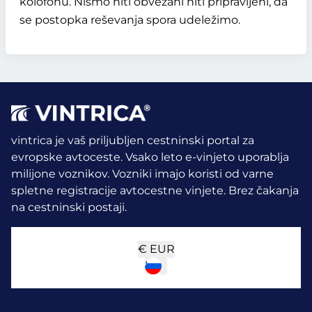
kolofonu. Nismo niti obvezani niti pripravljeni, da
se postopka reševanja spora udeležimo.
vintrica je vaš priljubljen cestninski portal za
evropske avtoceste. Vsako leto e-vinjeto uporablja
milijone voznikov.
Vozniki imajo koristi od varne
spletne registracije avtocestne vinjete. Brez čakanja
na cestninski postaji.
€
EUR