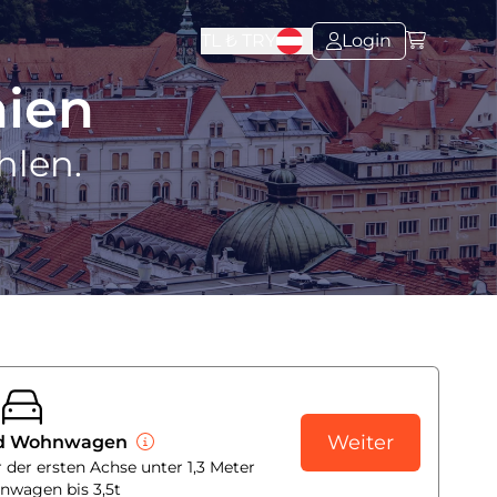
TL ₺
TRY
Login
nien
hlen.
Weiter
nd Wohnwagen
 der ersten Achse unter 1,3 Meter
nwagen bis 3,5t