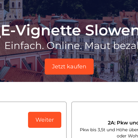
E-Vignette Slowe
Einfach. Online. Maut beza
Jetzt kaufen
Weiter
2A: Pkw u
Pkw bis 3,5t und Höhe über
oder Woh