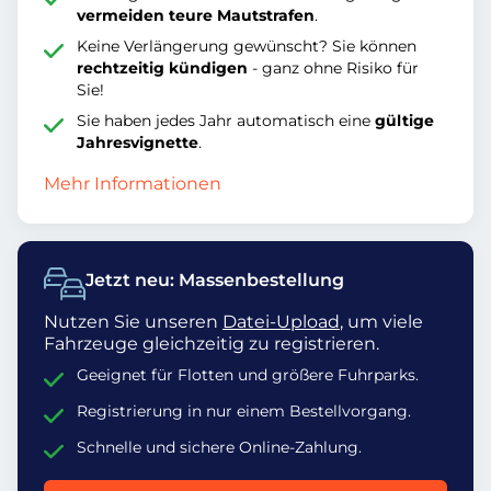
vermeiden teure Mautstrafen
.
Keine Verlängerung gewünscht? Sie können
rechtzeitig kündigen
- ganz ohne Risiko für
Sie!
Sie haben jedes Jahr automatisch eine
gültige
Jahresvignette
.
Mehr Informationen
Jetzt neu: Massenbestellung
Nutzen Sie unseren
Datei-Upload
, um viele
Fahrzeuge gleichzeitig zu registrieren.
Geeignet für Flotten und größere Fuhrparks.
Registrierung in nur einem Bestellvorgang.
Schnelle und sichere Online-Zahlung.