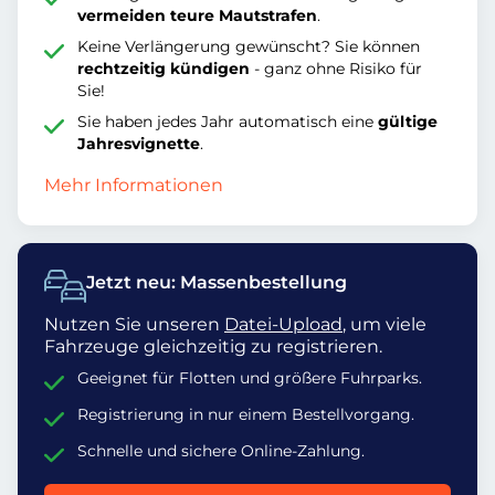
vermeiden teure Mautstrafen
.
Keine Verlängerung gewünscht? Sie können
rechtzeitig kündigen
- ganz ohne Risiko für
Sie!
Sie haben jedes Jahr automatisch eine
gültige
Jahresvignette
.
Mehr Informationen
Jetzt neu: Massenbestellung
Nutzen Sie unseren
Datei-Upload
, um viele
Fahrzeuge gleichzeitig zu registrieren.
Geeignet für Flotten und größere Fuhrparks.
Registrierung in nur einem Bestellvorgang.
Schnelle und sichere Online-Zahlung.