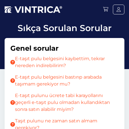
Sıkça Sorulan Sorular
Genel sorular
E-taşıt pulu belgesini kaybettim, tekrar
nereden indirebilirim?
E-taşıt pulu belgesini bastırıp arabada
taşımam gerekiyor mu?
E-taşıt pulunu ücrete tabi karayollarını
geçerli e-taşıt pulu olmadan kullandıktan
sonra satın alabilir miyim?
Taşıt pulunu ne zaman satın almam
gerekiyor?