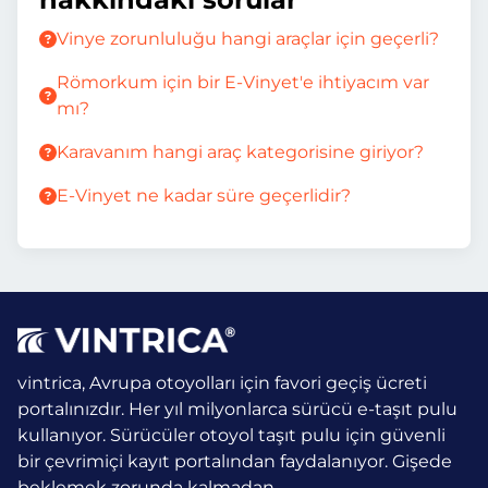
Vinye zorunluluğu hangi araçlar için geçerli?
Römorkum için bir E-Vinyet'e ihtiyacım var
mı?
Karavanım hangi araç kategorisine giriyor?
E-Vinyet ne kadar süre geçerlidir?
vintrica, Avrupa otoyolları için favori geçiş ücreti
portalınızdır. Her yıl milyonlarca sürücü e-taşıt pulu
kullanıyor.
Sürücüler otoyol taşıt pulu için güvenli
bir çevrimiçi kayıt portalından faydalanıyor. Gişede
beklemek zorunda kalmadan.