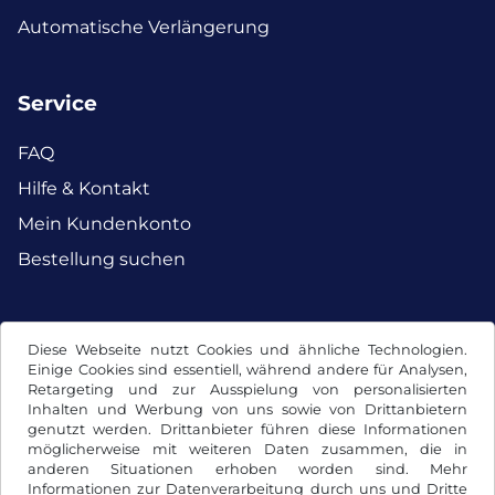
Automatische Verlängerung
Service
FAQ
Hilfe & Kontakt
Mein Kundenkonto
Bestellung suchen
Facebook
Instagram
Diese Webseite nutzt Cookies und ähnliche Technologien.
Einige Cookies sind essentiell, während andere für Analysen,
Retargeting und zur Ausspielung von personalisierten
Inhalten und Werbung von uns sowie von Drittanbietern
genutzt werden. Drittanbieter führen diese Informationen
möglicherweise mit weiteren Daten zusammen, die in
anderen Situationen erhoben worden sind. Mehr
Informationen zur Datenverarbeitung durch uns und Dritte