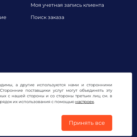
Моя учетная запись клиента
ние
Поиск заказа
ходимы, а другие используются нами и сторонними
Сторонние поставщики услуг могут объединять эту
х с нашей стороны и со стороны третьих лиц см. в
орядок их использования с помощью
настроек
.
Выходные данные
Принять все