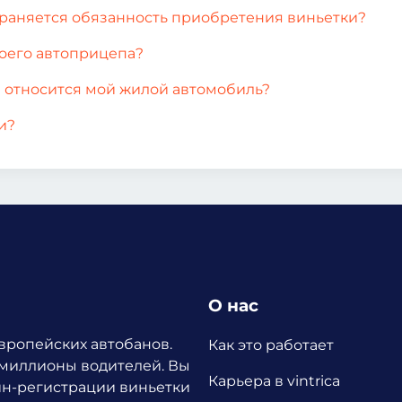
траняется обязанность приобретения виньетки?
моего автоприцепа?
а относится мой жилой автомобиль?
и?
О нас
европейских автобанов.
Как это работает
 миллионы водителей.
Вы
Карьера в vintrica
йн-регистрации виньетки