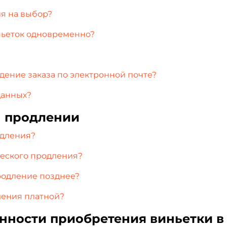
я на выбор?
иньеток одновременно?
ждение заказа по электронной почте?
данных?
м продлении
одления?
ческого продления?
родление позднее?
ления платной?
нности приобретения виньетки в