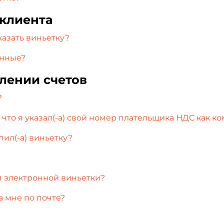
 клиента
казать виньетку?
анные?
лении счетов
?
что я указал(-а) свой номер плательщика НДС как к
пил(-а) виньетку?
я электронной виньетки?
а мне по почте?