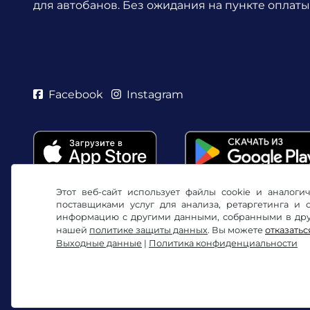
для автобанов. Без ожидания на пункте оплаты
Facebook
Instagram
Этот веб-сайт использует файлы cookie и аналог
поставщиками услуг для анализа, ретаргетинга и
информацию с другими данными, собранными в друг
нашей
политике защиты данных
. Вы можете
отказатьс
Выходные данные
|
Политика конфиденциальности
Условия использования/право на отказ
Полит