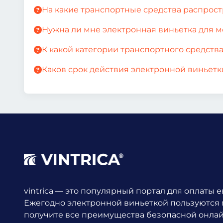
На какие транспортные средства распрос
Нужна ли мне электронная виньетка для 
К какой категории транспортного средств
Каков срок действия электронной виньетк
vintrica — это популярный портал для оплаты 
Ежегодно электронной виньеткой пользуются
получите все преимущества безопасной онла