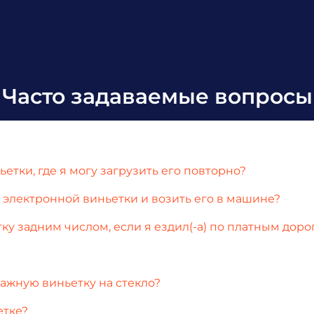
Часто задаваемые вопросы
етки, где я могу загрузить его повторно?
электронной виньетки и возить его в машине?
ку задним числом, если я ездил(-а) по платным дор
ажную виньетку на стекло?
етке?