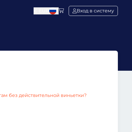
€
EUR
Вход в систему
огам без действительной виньетки?