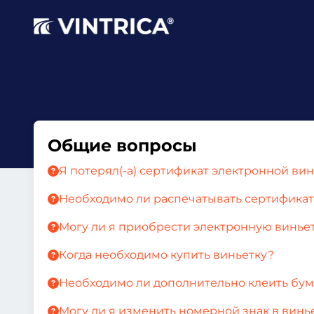
Общие вопросы
Я потерял(-а) сертификат электронной винь
Необходимо ли распечатывать сертификат 
Могу ли я приобрести электронную виньет
Когда необходимо купить виньетку?
Необходимо ли дополнительно клеить бум
Могу ли я изменить номерной знак в винь