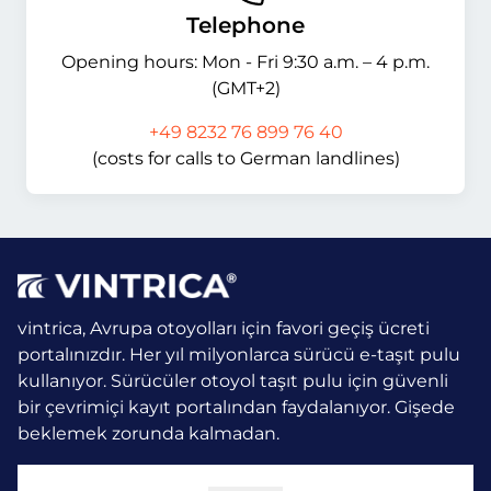
Telephone
Opening hours: Mon - Fri 9:30 a.m. – 4 p.m.
(GMT+2)
+49 8232 76 899 76 40
(costs for calls to German landlines)
vintrica, Avrupa otoyolları için favori geçiş ücreti
portalınızdır. Her yıl milyonlarca sürücü e-taşıt pulu
kullanıyor.
Sürücüler otoyol taşıt pulu için güvenli
bir çevrimiçi kayıt portalından faydalanıyor. Gişede
beklemek zorunda kalmadan.