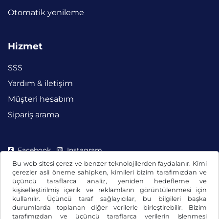
Otomatik yenileme
Hizmet
SSS
Yardım & iletişim
Müşteri hesabım
Sipariş arama
Facebook
Instagram
Bu web sitesi çerez ve benzer teknolojilerden faydalanır. Kimi
çerezler asli öneme sahipken, kimileri bizim tarafımızdan ve
üçüncü taraflarca analiz, yeniden hedefleme ve
kişiselleştirilmiş içerik ve reklamların görüntülenmesi için
kullanılır. Üçüncü taraf sağlayıcılar, bu bilgileri başka
durumlarda toplanan diğer verilerle birleştirebilir. Bizim
tarafımızdan ve üçüncü taraflarca verilerin işlenmesi