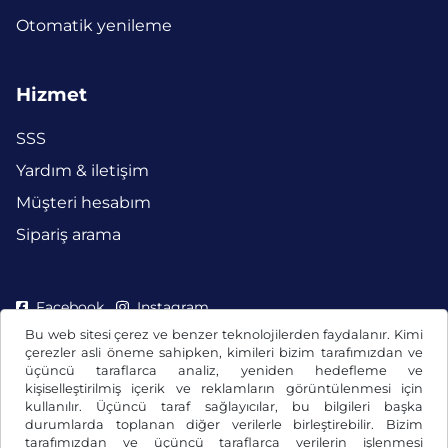
Otomatik yenileme
Hizmet
SSS
Yardım & iletişim
Müşteri hesabım
Sipariş arama
Facebook
Instagram
Bu web sitesi çerez ve benzer teknolojilerden faydalanır. Kimi
çerezler asli öneme sahipken, kimileri bizim tarafımızdan ve
üçüncü taraflarca analiz, yeniden hedefleme ve
kişiselleştirilmiş içerik ve reklamların görüntülenmesi için
kullanılır. Üçüncü taraf sağlayıcılar, bu bilgileri başka
durumlarda toplanan diğer verilerle birleştirebilir. Bizim
tarafımızdan ve üçüncü taraflarca verilerin işlenmesi