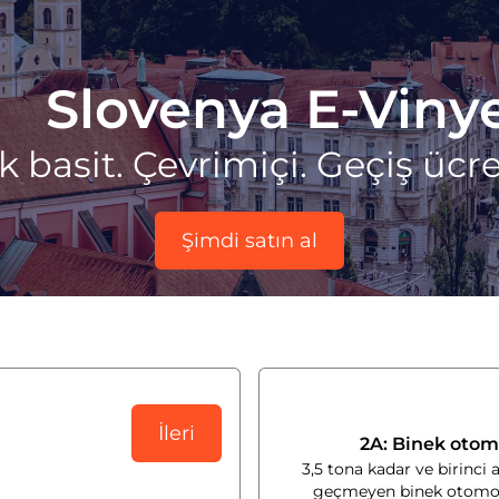
Slovenya E-Vinye
k basit. Çevrimiçi. Geçiş ücre
Şimdi satın al
İleri
2A: Binek otom
3,5 tona kadar ve birinci 
geçmeyen binek otomobi