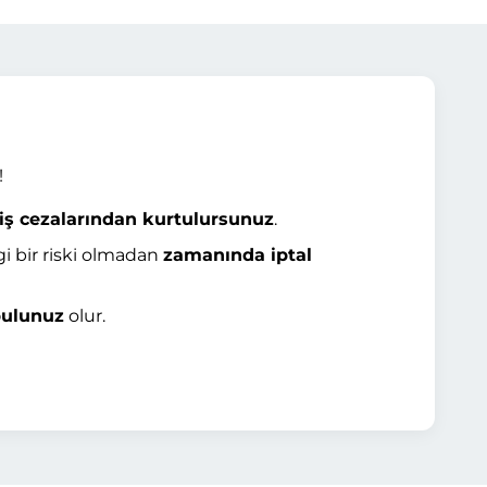
!
iş cezalarından kurtulursunuz
.
i bir riski olmadan
zamanında iptal
 pulunuz
olur.