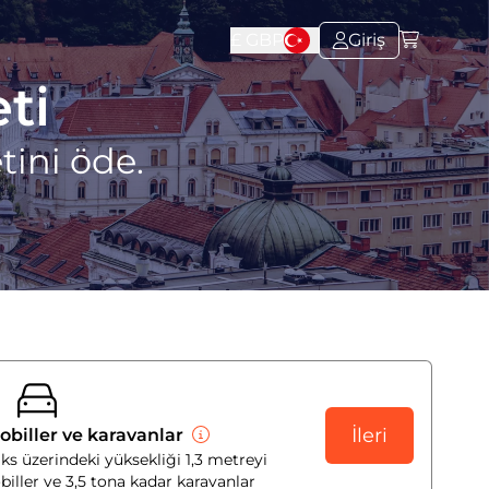
£
GBP
Giriş
ti
tini öde.
İleri
obiller ve karavanlar
aks üzerindeki yüksekliği 1,3 metreyi
ller ve 3,5 tona kadar karavanlar