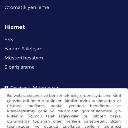
Otomatik yenileme
Hizmet
SSS
Yardım & iletişim
Müşteri hesabım
Sipariş arama
Facebook
Instagram
Bu web sitesi çerez ve benzer teknolojilerden faydalanır. Kimi
çerezler asli öneme sahipken, kimileri bizim tarafımızdan ve
üçüncü taraflarca analiz, yeniden hedefleme ve
kişiselleştirilmiş içerik ve reklamların görüntülenmesi için
kullanılır. Üçüncü taraf sağlayıcılar, bu bilgileri başka
durumlarda toplanan diğer verilerle birleştirebilir. Bizim
tarafımızdan ve üçüncü taraflarca verilerin işlenmesi