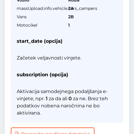
Vozilo
Koda
massUpload.info.vehicle.cars_campers
2A
Vans
2B
Motocikel
1
start_date (opcija)
Začetek veljavnosti vinjete.
subscription (opcija)
Aktivacija samodejnega podaljšanja e-
vinjete, npr.
1
za da ali
0
za ne. Brez teh
podatkov nobena naročnina ne bo
aktivirana.