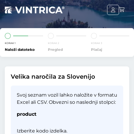
KORAK 1
KORAK 2
KORAK 3
Naloži datoteko
Pregled
Plačaj
Velika naročila za Slovenijo
Svoj seznam vozil lahko naložite v formatu
Excel ali CSV. Obvezni so naslednji stolpci:
product
Izberite kodo izdelka.