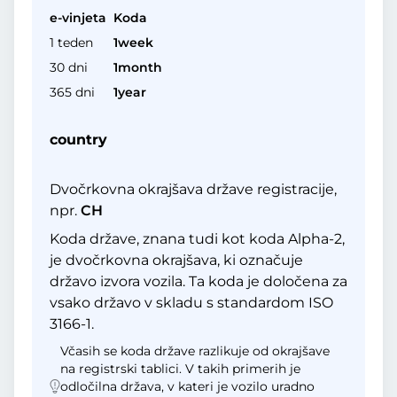
e-vinjeta
Koda
1 teden
1week
30 dni
1month
365 dni
1year
country
Dvočrkovna okrajšava države registracije,
npr.
CH
Koda države, znana tudi kot koda Alpha-2,
je dvočrkovna okrajšava, ki označuje
državo izvora vozila. Ta koda je določena za
vsako državo v skladu s standardom ISO
3166-1.
Včasih se koda države razlikuje od okrajšave
na registrski tablici. V takih primerih je
odločilna država, v kateri je vozilo uradno