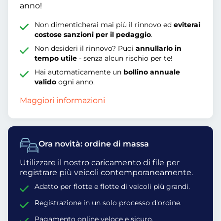
anno!
Non dimenticherai mai più il rinnovo ed
eviterai
costose sanzioni per il pedaggio
.
Non desideri il rinnovo? Puoi
annullarlo in
tempo utile
- senza alcun rischio per te!
Hai automaticamente un
bollino annuale
valido
ogni anno.
Maggiori informazioni
Ora novità: ordine di massa
Utilizzare il nostro
caricamento di file
per
registrare più veicoli contemporaneamente.
Adatto per flotte e flotte di veicoli più grandi.
Registrazione in un solo processo d'ordine.
Pagamento online veloce e sicuro.