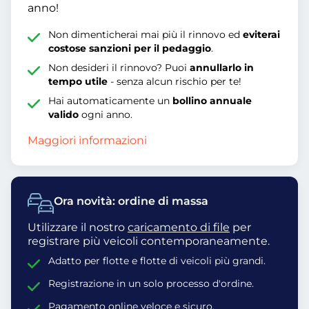
anno!
Non dimenticherai mai più il rinnovo ed
eviterai
costose sanzioni per il pedaggio
.
Non desideri il rinnovo? Puoi
annullarlo in
tempo utile
- senza alcun rischio per te!
Hai automaticamente un
bollino annuale
valido
ogni anno.
Maggiori informazioni
Ora novità: ordine di massa
Utilizzare il nostro
caricamento di file
per
registrare più veicoli contemporaneamente.
Adatto per flotte e flotte di veicoli più grandi.
Registrazione in un solo processo d'ordine.
Pagamento online veloce e sicuro.