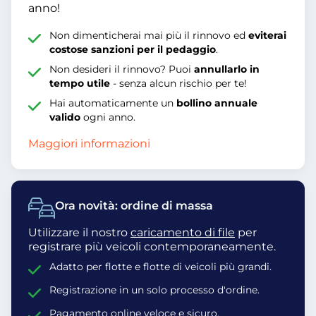
anno!
Non dimenticherai mai più il rinnovo ed
eviterai
costose sanzioni per il pedaggio
.
Non desideri il rinnovo? Puoi
annullarlo in
tempo utile
- senza alcun rischio per te!
Hai automaticamente un
bollino annuale
valido
ogni anno.
Maggiori informazioni
Ora novità: ordine di massa
Utilizzare il nostro
caricamento di file
per
registrare più veicoli contemporaneamente.
Adatto per flotte e flotte di veicoli più grandi.
Registrazione in un solo processo d'ordine.
Pagamento online veloce e sicuro.