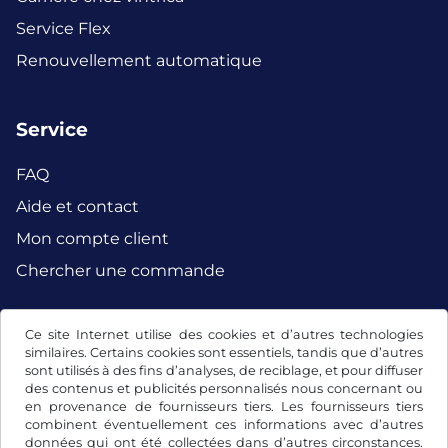
Service Flex
Renouvellement automatique
Service
FAQ
Aide et contact
Mon compte client
Chercher une commande
Ce site Internet utilise des cookies et d’autres technologies
Facebook
Instagram
similaires. Certains cookies sont essentiels, tandis que d’autres
sont utilisés à des fins d’analyses, de reciblage, et pour diffuser
des contenus et publicités personnalisés nous concernant ou
en provenance de fournisseurs tiers. Les fournisseurs tiers
combinent éventuellement ces informations avec d’autres
données qui ont été collectées dans d’autres circonstances.