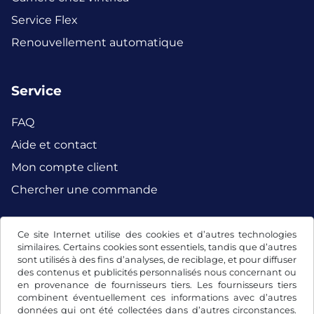
Service Flex
Renouvellement automatique
Service
FAQ
Aide et contact
Mon compte client
Chercher une commande
Ce site Internet utilise des cookies et d’autres technologies
Facebook
Instagram
similaires. Certains cookies sont essentiels, tandis que d’autres
sont utilisés à des fins d’analyses, de reciblage, et pour diffuser
des contenus et publicités personnalisés nous concernant ou
en provenance de fournisseurs tiers. Les fournisseurs tiers
combinent éventuellement ces informations avec d’autres
données qui ont été collectées dans d’autres circonstances.