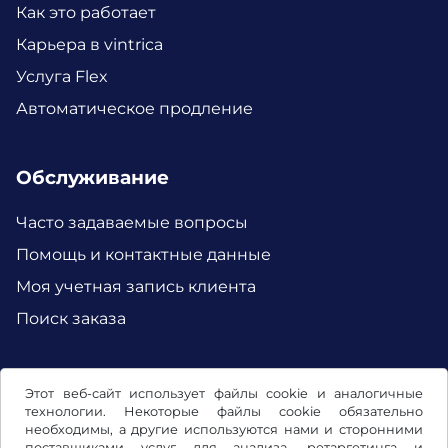
Как это работает
Карьера в vintrica
Услуга Flex
Автоматическое продление
Обслуживание
Часто задаваемые вопросы
Помощь и контактные данные
Моя учетная запись клиента
Поиск заказа
Facebook
Instagram
Этот веб-сайт использует файлы cookie и аналогичные
технологии. Некоторые файлы cookie обязательно
необходимы, а другие используются нами и сторонними
поставщиками услуг для анализа, ретаргетинга и