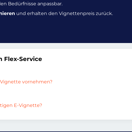
ellen Bedürfnisse anpassbar.
nieren
und erhalten den Vignettenpreis zurück.
 Flex-Service
-Vignette vornehmen?
ültigen E-Vignette?