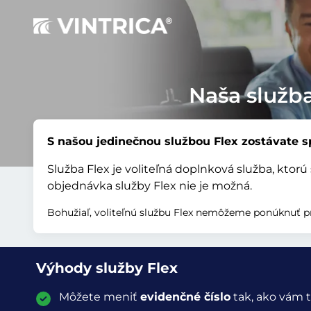
Naša služba
S našou jedinečnou službou Flex zostávate sp
Služba Flex je voliteľná doplnková služba, kto
objednávka služby Flex nie je možná.
Bohužiaľ, voliteľnú službu Flex nemôžeme ponúknuť p
Výhody služby Flex
Môžete meniť
evidenčné číslo
tak, ako vám t