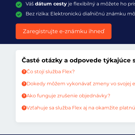
Váš
dátum cesty
je flexibilný a môžete ho p
Bez rizika: Elektronickú diaľničnú známku m
Zaregistrujte e-známku ihneď
Časté otázky a odpovede týkajúce s
Čo stojí služba Flex?
Dokedy môžem vykonávať zmeny vo svojej el
Ako funguje zrušenie objednávky?
Vzťahuje sa služba Flex aj na okamžite plat