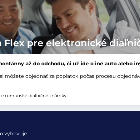
 Flex pre elektronické diaľn
ontánny až do odchodu, či už ide o iné auto alebo in
rú si môžete objednať za poplatok počas procesu objedná
re rumunské diaľničné známky.
o vyhovuje.