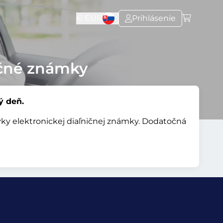
€
EUR
Prihlásenie
ičné známky
ý deň.
vky elektronickej diaľničnej známky. Dodatočná