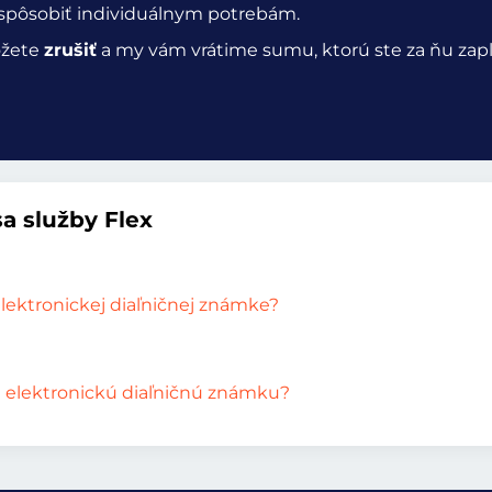
rispôsobiť individuálnym potrebám.
ôžete
zrušiť
a my vám vrátime sumu, ktorú ste za ňu zaplat
a služby Flex
ektronickej diaľničnej známke?
nú elektronickú diaľničnú známku?