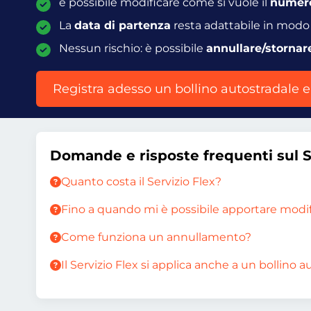
è possibile modificare come si vuole il
numero
La
data di partenza
resta adattabile in modo f
Nessun rischio: è possibile
annullare/stornar
Registra adesso un bollino autostradale e
Domande e risposte frequenti sul S
Quanto costa il Servizio Flex?
Fino a quando mi è possibile apportare modifi
Come funziona un annullamento?
Il Servizio Flex si applica anche a un bollin