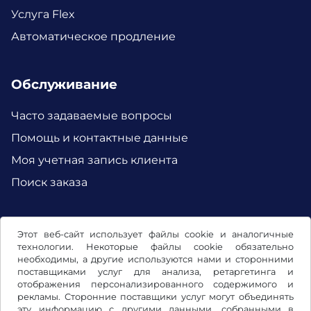
Услуга Flex
Автоматическое продление
Обслуживание
Часто задаваемые вопросы
Помощь и контактные данные
Моя учетная запись клиента
Поиск заказа
Facebook
Instagram
Этот веб-сайт использует файлы cookie и аналогичные
технологии. Некоторые файлы cookie обязательно
необходимы, а другие используются нами и сторонними
поставщиками услуг для анализа, ретаргетинга и
отображения персонализированного содержимого и
рекламы. Сторонние поставщики услуг могут объединять
эту информацию с другими данными, собранными в