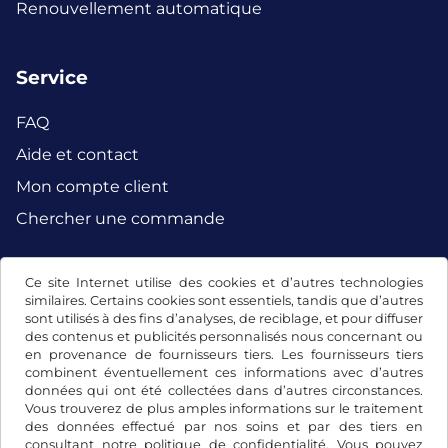
Renouvellement automatique
Service
FAQ
Aide et contact
Mon compte client
Chercher une commande
Ce site Internet utilise des cookies et d’autres technologies
Facebook
Instagram
similaires. Certains cookies sont essentiels, tandis que d’autres
sont utilisés à des fins d’analyses, de reciblage, et pour diffuser
des contenus et publicités personnalisés nous concernant ou
en provenance de fournisseurs tiers. Les fournisseurs tiers
combinent éventuellement ces informations avec d’autres
données qui ont été collectées dans d’autres circonstances.
Vous trouverez de plus amples informations sur le traitement
des données effectué par nos soins et par des tiers en
consultant notre
politique de confidentialité
. Vous pouvez