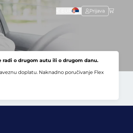
€
EUR
Prijava
 radi o drugom autu ili o drugom danu.
baveznu doplatu. Naknadno poručivanje Flex