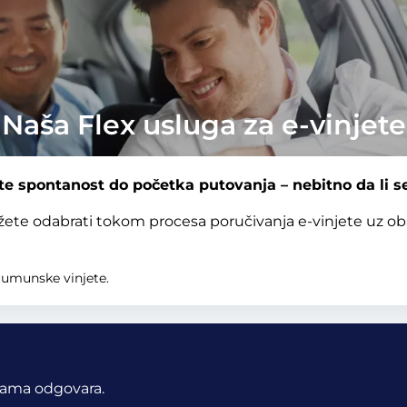
Naša Flex usluga za e-vinjete
 spontanost do početka putovanja – nebitno da li se
žete odabrati tokom procesa poručivanja e-vinjete uz o
rumunske vinjete.
ama odgovara.