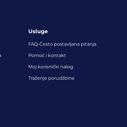
Usluge
FAQ-Često postavljana pitanja
a
Pomoć i kontakt
Moj korisnički nalog
Traženje porudžbine