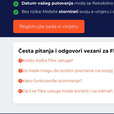
Datum vašeg putovanja
može se fleksibilno
Bez rizika: Možete
stornirati
svoju e-vinjetu i
Registrujte sada e-vinjetu
Česta pitanja i odgovori vezani za 
Koliko košta Flex usluga?
Do kada mogu da izvršim promene na svojoj e
Kako funkcioniše storniranje?
Da li se Flex usluga može koristiti i sa odm