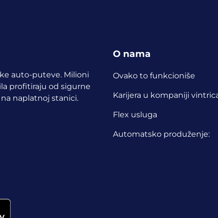
O nama
ske auto-puteve. Milioni
Ovako to funkcioniše
a profitiraju od sigurne
Karijera u kompaniji vintric
 na naplatnoj stanici.
Flex usluga
Automatsko produženje: