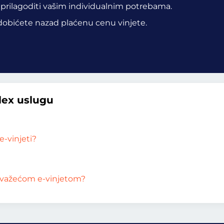
 prilagoditi vašim individualnim potrebama.
 dobićete nazad plaćenu cenu vinjete.
Flex uslugu
-vinjeti?
ah važećom e-vinjetom?