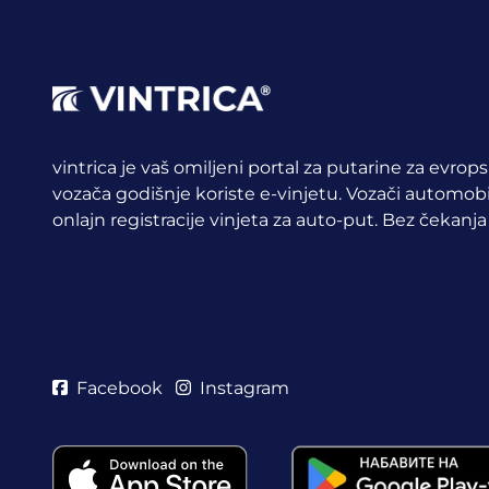
vintrica je vaš omiljeni portal za putarine za evrop
vozača godišnje koriste e-vinjetu.
Vozači automobil
onlajn registracije vinjeta za auto-put. Bez čekanja
Facebook
Instagram