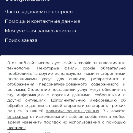
Часто задаваемые вопросы
Помощь и контактные данные
Моя учетная запись клиента
Поиск заказа
Facebook
Instagram
Этот веб-сайт использует файлы cookie и аналогичные
технологии. Некоторые файлы cookie обязательно
необходимы, а другие используются нами и сторонними
поставщиками услуг для анализа, ретаргетинга и
отображения персонализированного содержимого и
рекламы. Сторонние поставщики услуг могут объединять
эту информацию с другими данными, собранными в
других ситуациях. Дополнительную информацию об
обработке данных с нашей стороны и со стороны третьих
лиц см. в нашей
политике защиты данных
. Вы можете
отказаться
от использования файлов cookie или в любое
время изменить порядок их использования с помощью
Условия использования/право на отказ
настроек
.