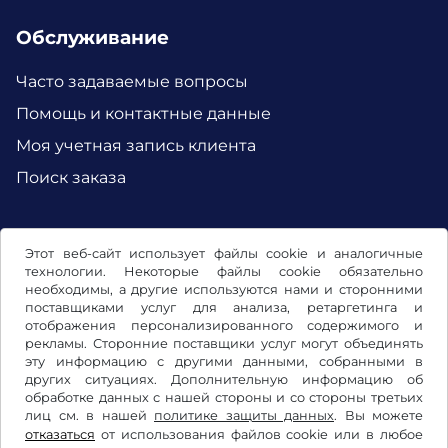
Обслуживание
Часто задаваемые вопросы
Помощь и контактные данные
Моя учетная запись клиента
Поиск заказа
Facebook
Instagram
Этот веб-сайт использует файлы cookie и аналогичные
технологии. Некоторые файлы cookie обязательно
необходимы, а другие используются нами и сторонними
поставщиками услуг для анализа, ретаргетинга и
отображения персонализированного содержимого и
рекламы. Сторонние поставщики услуг могут объединять
эту информацию с другими данными, собранными в
других ситуациях. Дополнительную информацию об
обработке данных с нашей стороны и со стороны третьих
лиц см. в нашей
политике защиты данных
. Вы можете
отказаться
от использования файлов cookie или в любое