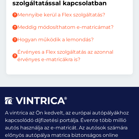
szolgáltatással kapcsolatban
Mennyibe kerül a Flex szolgáltatás?
Meddig módosíthatom e-matricámat?
Hogyan működik a lemondás?
Érvényes a Flex szolgáltatás az azonnal
érvényes e-matricákra is?
A vintrica az Ön kedvelt, az európai autópályákhoz
kapcsolódó díjfizetési portálja. Évente több millió
autós használja az e-matricát.
Az autósok számára
előnyös autópálya matrica biztonságos online