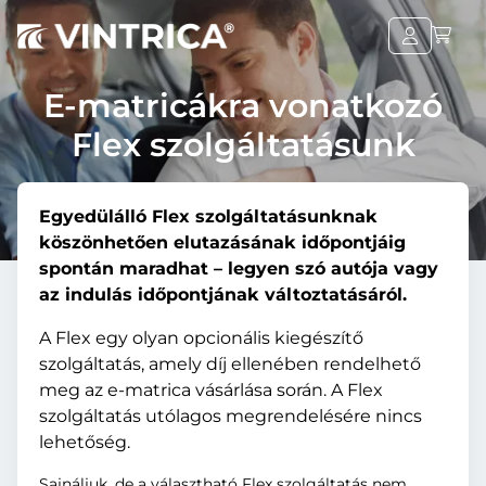
E-matricákra vonatkozó
Flex szolgáltatásunk
Egyedülálló Flex szolgáltatásunknak
köszönhetően elutazásának időpontjáig
spontán maradhat – legyen szó autója vagy
az indulás időpontjának változtatásáról.
A Flex egy olyan opcionális kiegészítő
szolgáltatás, amely díj ellenében rendelhető
meg az e-matrica vásárlása során. A Flex
szolgáltatás utólagos megrendelésére nincs
lehetőség.
Sajnáljuk, de a választható Flex szolgáltatás nem