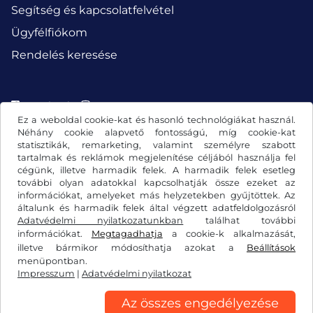
Segítség és kapcsolatfelvétel
Ügyfélfiókom
Rendelés keresése
Facebook
Instagram
Ez a weboldal cookie-kat és hasonló technológiákat használ.
Néhány cookie alapvető fontosságú, míg cookie-kat
statisztikák, remarketing, valamint személyre szabott
tartalmak és reklámok megjelenítése céljából használja fel
cégünk, illetve harmadik felek. A harmadik felek esetleg
további olyan adatokkal kapcsolhatják össze ezeket az
információkat, amelyeket más helyzetekben gyűjtöttek. Az
általunk és harmadik felek által végzett adatfeldolgozásról
Adatvédelmi nyilatkozatunkban
találhat további
információkat.
Megtagadhatja
a cookie-k alkalmazását,
illetve bármikor módosíthatja azokat a
Beállítások
Általános szerződési feltételek/elállási jog
menüpontban.
Impresszum
|
Adatvédelmi nyilatkozat
Adatvédelmi nyilatkozat
Cookie-beállítások
Impresszum
Az összes engedélyezése