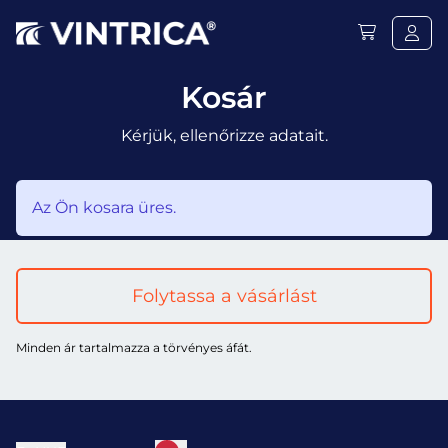
Kosár
Kérjük, ellenőrizze adatait.
Az Ön kosara üres.
Folytassa a vásárlást
Minden ár tartalmazza a törvényes áfát.