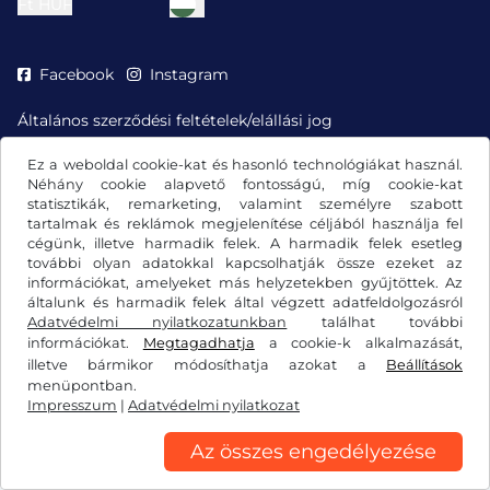
Ft
HUF
Facebook
Instagram
Általános szerződési feltételek/elállási jog
Adatvédelmi nyilatkozat
Cookie-beállítások
Ez a weboldal cookie-kat és hasonló technológiákat használ.
Impresszum
Néhány cookie alapvető fontosságú, míg cookie-kat
statisztikák, remarketing, valamint személyre szabott
tartalmak és reklámok megjelenítése céljából használja fel
cégünk, illetve harmadik felek. A harmadik felek esetleg
további olyan adatokkal kapcsolhatják össze ezeket az
információkat, amelyeket más helyzetekben gyűjtöttek. Az
általunk és harmadik felek által végzett adatfeldolgozásról
Adatvédelmi nyilatkozatunkban
találhat további
információkat.
Megtagadhatja
a cookie-k alkalmazását,
illetve bármikor módosíthatja azokat a
Beállítások
menüpontban.
Impresszum
|
Adatvédelmi nyilatkozat
Az összes engedélyezése