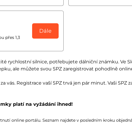
Dále
u přes 1,3
čité rychlostní silnice, potřebujete dálniční známku. Ve S
pku, ale můžete svou SPZ zaregistrovat pohodlně onlin
za vás. Registrace vaší SPZ trvá jen pár minut. Vaši SPZ 
ámky platí na vyžádání ihned!
tnutí online portálu. Seznam najdete v posledním kroku objedn