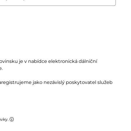
lovinsku je v nabídce elektronická dálniční
e.
zaregistrujeme jako nezávislý poskytovatel služeb
ávky.