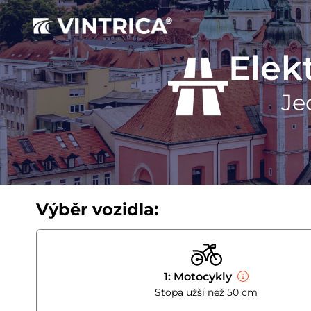
Elek
Je
Výběr vozidla:
1: Motocykly
Stopa užší než 50 cm