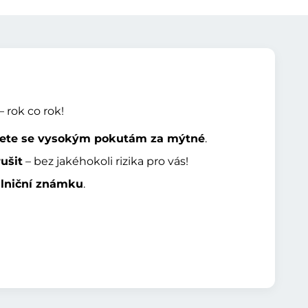
 rok co rok!
ete se vysokým pokutám za mýtné
.
ušit
– bez jakéhokoli rizika pro vás!
álniční známku
.