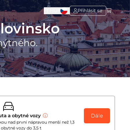
Ft
HUF
Přihlásit se
lovinsko
mýtného.
Dále
uta a obytné vozy
škou nad první nápravou menší než 1,3
obytné vozy do 3,5 t