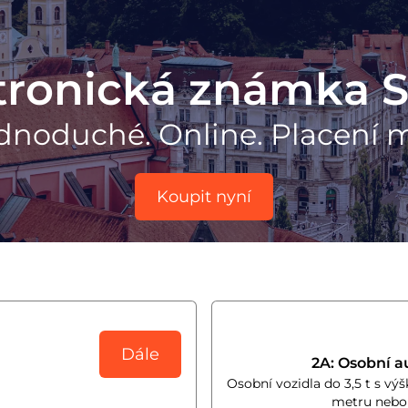
tronická známka S
dnoduché. Online. Placení 
Koupit nyní
Dále
2A: Osobní a
Osobní vozidla do 3,5 t s vý
metru nebo 