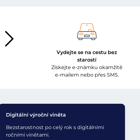
Vydejte se na cestu bez
starostí
Získejte e-známku okamžitě
e-mailem nebo přes SMS.
Digitální výroční viněta
Bezstarostnost po celý rok s digitálními
ročními vinětami.