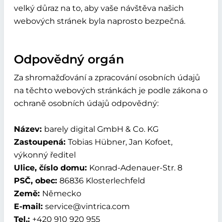
velký důraz na to, aby vaše návštěva našich
webových stránek byla naprosto bezpečná.
Odpovědný orgán
Za shromažďování a zpracování osobních údajů
na těchto webových stránkách je podle zákona o
ochraně osobních údajů odpovědný:
Název:
barely digital GmbH & Co. KG
Zastoupená:
Tobias Hübner, Jan Kofoet,
výkonný ředitel
Ulice, číslo domu:
Konrad-Adenauer-Str. 8
PSČ, obec:
86836 Klosterlechfeld
Země:
Německo
E-mail:
service@vintrica.com
Tel.:
+420 910 920 955