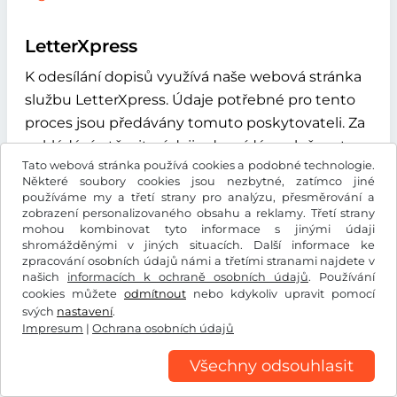
LetterXpress
K odesílání dopisů využívá naše webová stránka
službu LetterXpress. Údaje potřebné pro tento
proces jsou předávány tomuto poskytovateli. Za
nakládání s těmito údaji odpovídá společnost
Tato webová stránka používá cookies a podobné technologie.
A&O Fischer GmbH & Co KG, Maybachstraße 9,
Některé soubory cookies jsou nezbytné, zatímco jiné
21423 Winsen (Luhe), Německo. Další informace
používáme my a třetí strany pro analýzu, přesměrování a
zobrazení personalizovaného obsahu a reklamy. Třetí strany
najdete na této adrese:
mohou kombinovat tyto informace s jinými údaji
https://www.letterxpress.de/ueber-
shromážděnými v jiných situacích. Další informace ke
uns/datenschutz
.
zpracování osobních údajů námi a třetími stranami najdete v
našich
informacích k ochraně osobních údajů
. Používání
cookies můžete
odmítnout
nebo kdykoliv upravit pomocí
Státní Fond Dopravní Infrastruktury
svých
nastavení
.
Impresum
|
Ochrana osobních údajů
V rámci procesu registrace pro českou dálniční
Všechny odsouhlasit
známku pro vozidla registrovaná v České
republice, automaticky předáváme SPZ vozidla,